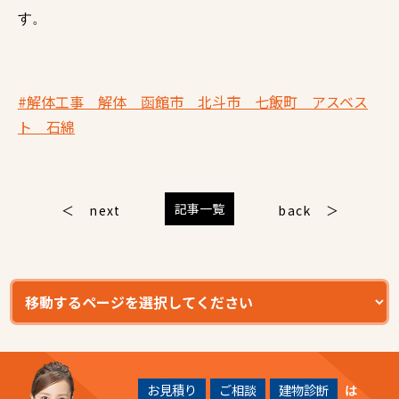
す。
#解体工事 解体 函館市 北斗市 七飯町 アスベス
ト 石綿
記事一覧
next
back
お見積り
ご相談
建物診断
は