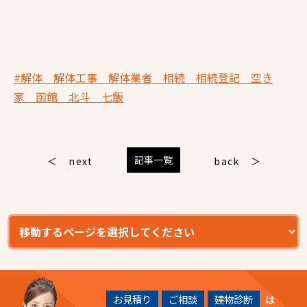
#解体 解体工事 解体業者 相続 相続登記 空き
家 函館 北斗 七飯
記事一覧
next
back
お見積り
ご相談
建物診断
は