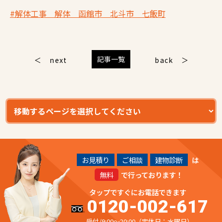
#解体工事 解体 函館市 北斗市 七飯町
記事一覧
next
back
お見積り
ご相談
建物診断
は
無料
で行っております！
タップですぐにお電話できます
0120-002-617
受付/9:00～20:00（定休日：水曜日）