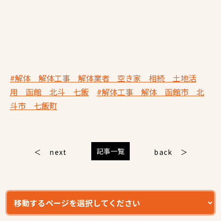
#解体 解体工事 解体業者 空き家 相続 土地活
用 函館 北斗 七飯
#解体工事 解体 函館市 北
斗市 七飯町
記事一覧
next
back