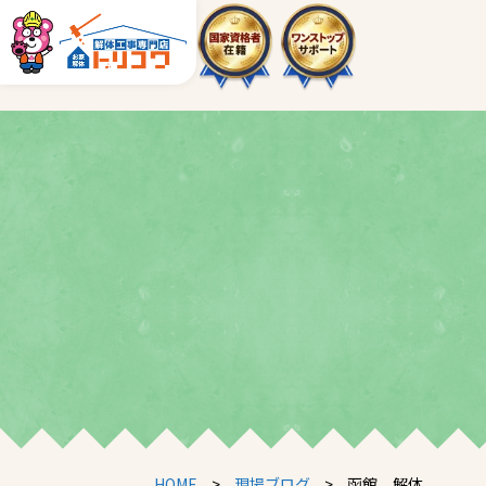
HOME
>
現場ブログ
>
函館 解体