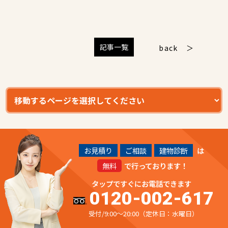
記事一覧
back
お見積り
ご相談
建物診断
は
無料
で行っております！
タップですぐにお電話できます
0120-002-617
受付/9:00～20:00（定休日：水曜日）