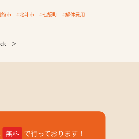
函館市
#北斗市
#七飯町
#解体費用
ack
は
無料
で行っております！