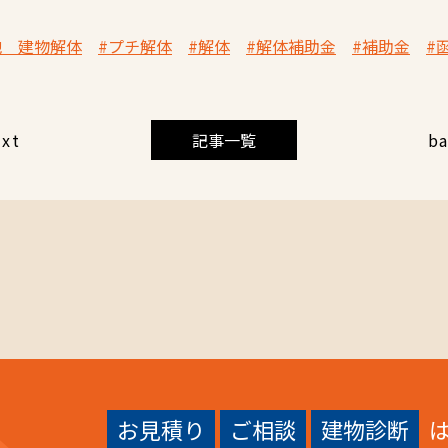
地 建物解体
#プチ解体
#解体
#解体補助金
#補助金
#
ext
記事一覧
b
お見積り
ご相談
建物診断