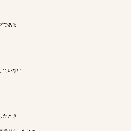
グである
していない
したとき