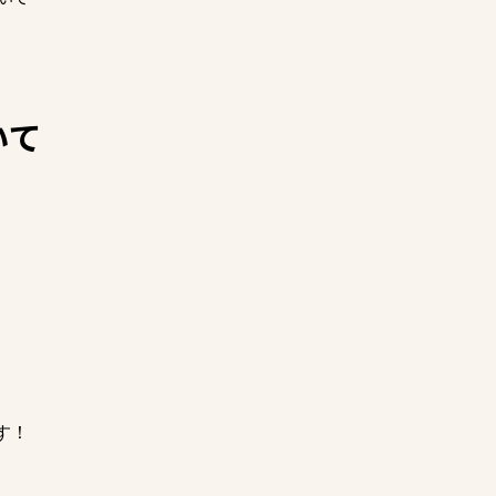
いて
す！