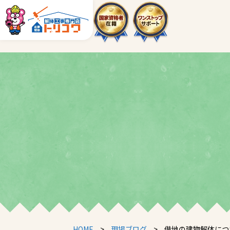
HOME
>
現場ブログ
>
借地の建物解体につ