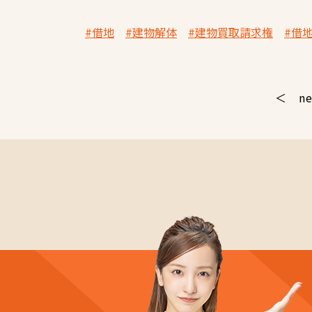
#借地
#建物解体
#建物買取請求権
#借
n