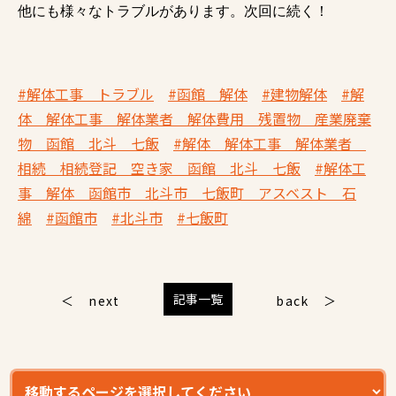
他にも様々なトラブルがあります。次回に続く！
#解体工事 トラブル
#函館 解体
#建物解体
#解
体 解体工事 解体業者 解体費用 残置物 産業廃棄
物 函館 北斗 七飯
#解体 解体工事 解体業者
相続 相続登記 空き家 函館 北斗 七飯
#解体工
事 解体 函館市 北斗市 七飯町 アスベスト 石
綿
#函館市
#北斗市
#七飯町
記事一覧
next
back