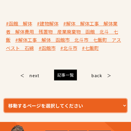
#函館 解体
#建物解体
#解体 解体工事 解体業
者 解体費用 残置物 産業廃棄物 函館 北斗 七
飯
#解体工事 解体 函館市 北斗市 七飯町 アス
ベスト 石綿
#函館市
#北斗市
#七飯町
記事一覧
next
back