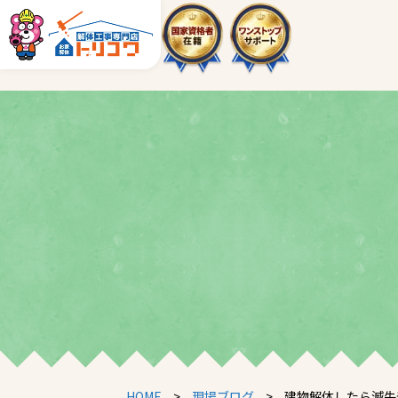
HOME
>
現場ブログ
>
建物解体したら滅失