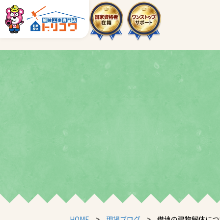
HOME
>
現場ブログ
>
借地の建物解体につ