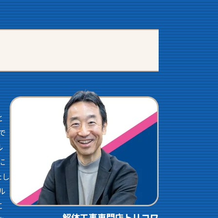
と
で
ル
に
たし
ル
に
解体工事専門店トリコワ