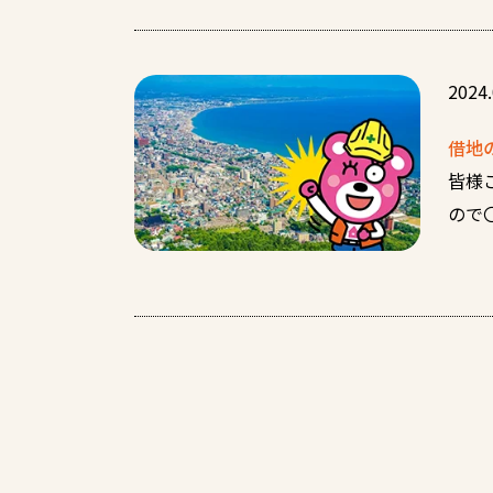
2024.
借地
皆様
ので