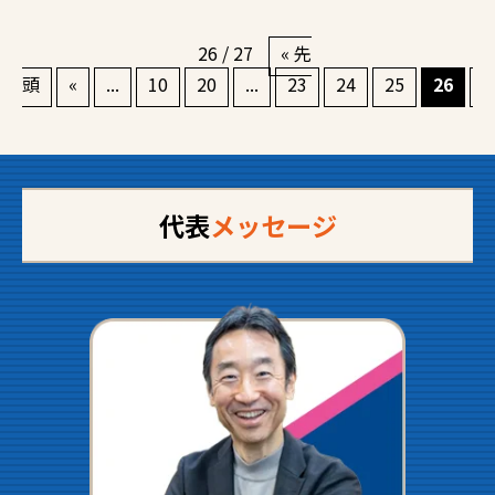
26 / 27
« 先
頭
«
...
10
20
...
23
24
25
26
2
代表
メッセージ